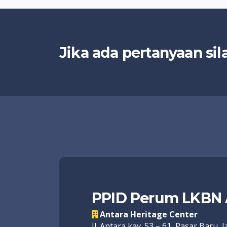
Jika ada pertanyaan si
PPID Perum LKBN 
Antara Heritage Center
Jl. Antara kav. 53 – 61, Pasar Baru,