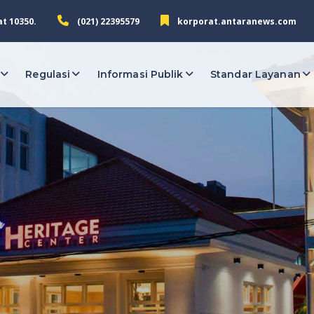
at 10350.
(021) 22395579
korporat.antaranews.com
Regulasi
Informasi Publik
Standar Layanan